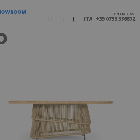
HOWROOM
CONTACT US!
+39 0733 556872
ITA
O