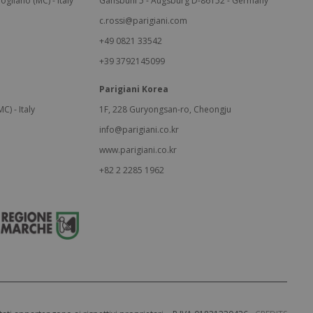
ogliano (MC) - Italy
Gänsbühl 5 - Augsburg D-86152 - Germany
c.rossi@parigiani.com
+49 0821 33542
+39 3792145099
Parigiani Korea
C) - Italy
1F, 228 Guryongsan-ro, Cheongju
info@parigiani.co.kr
www.parigiani.co.kr
+82 2 2285 1962