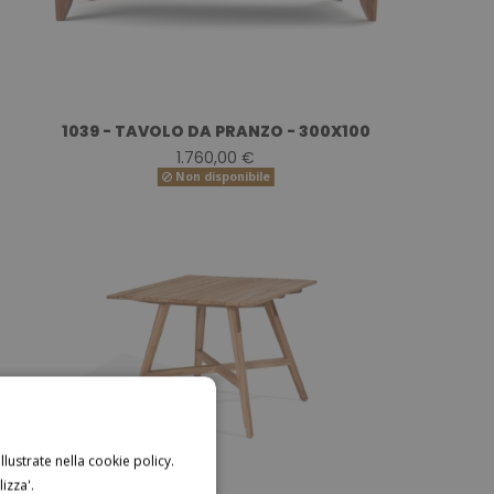
1039 - TAVOLO DA PRANZO - 300X100
1.760,00 €
Non disponibile
llustrate nella cookie policy.
izza'.