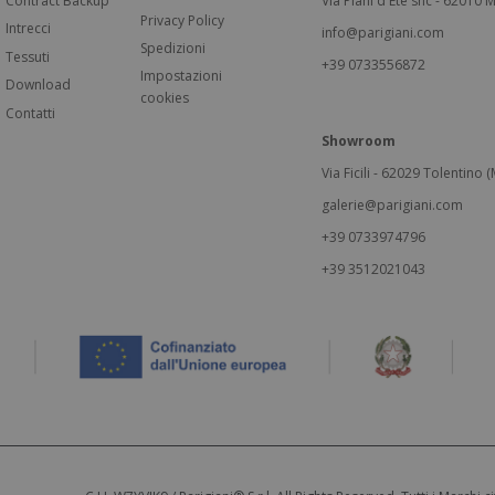
Contract Backup
Via Piani d'Ete snc - 62010 M
Privacy Policy
Intrecci
info@parigiani.com
Spedizioni
Tessuti
+39 0733556872
Impostazioni
Download
cookies
Contatti
Showroom
Via Ficili - 62029 Tolentino (M
galerie@parigiani.com
+39 0733974796
+39 3512021043