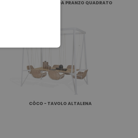
SHANGHAI - TAVOLO DA PRANZO QUADRATO
CÒCO - TAVOLO ALTALENA