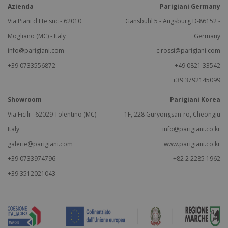
Azienda
Parigiani Germany
Via Piani d'Ete snc - 62010
Gänsbühl 5 - Augsburg D-86152 -
Mogliano (MC) - Italy
Germany
info@parigiani.com
c.rossi@parigiani.com
+39 0733556872
+49 0821 33542
+39 3792145099
Showroom
Parigiani Korea
Via Ficili - 62029 Tolentino (MC) -
1F, 228 Guryongsan-ro, Cheongju
Italy
info@parigiani.co.kr
galerie@parigiani.com
www.parigiani.co.kr
+39 0733974796
+82 2 2285 1962
+39 3512021043