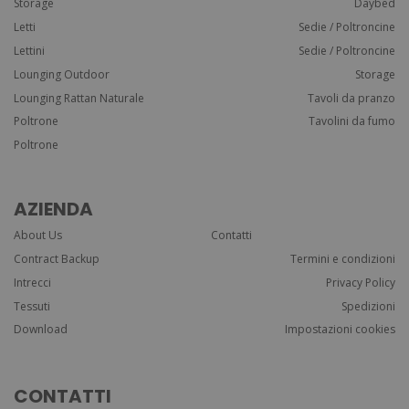
Storage
Daybed
Letti
Sedie / Poltroncine
Lettini
Sedie / Poltroncine
Lounging Outdoor
Storage
Lounging Rattan Naturale
Tavoli da pranzo
Poltrone
Tavolini da fumo
Poltrone
AZIENDA
About Us
Contatti
Contract Backup
Termini e condizioni
Intrecci
Privacy Policy
Tessuti
Spedizioni
Download
Impostazioni cookies
CONTATTI