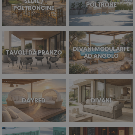
SEDIE /
POLTRONE
POLTRONCINE
DIVANI MODULARI E
TAVOLI DA PRANZO
AD ANGOLO
DAYBED
DIVANI