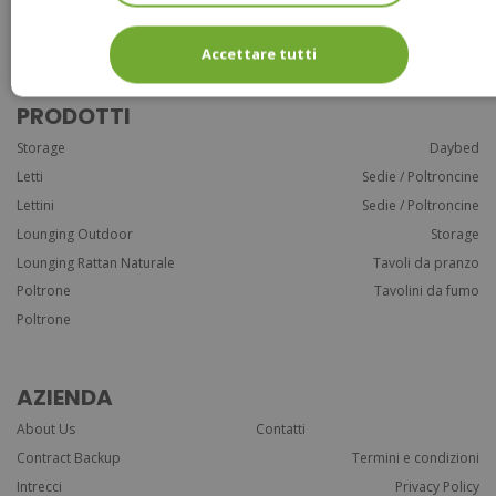
Rope
Bistrot
Accettare tutti
PRODOTTI
Storage
Daybed
Letti
Sedie / Poltroncine
Lettini
Sedie / Poltroncine
Lounging Outdoor
Storage
Lounging Rattan Naturale
Tavoli da pranzo
Poltrone
Tavolini da fumo
Poltrone
AZIENDA
About Us
Contatti
Contract Backup
Termini e condizioni
Intrecci
Privacy Policy