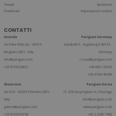
Tessuti
Spedizioni
Download
Impostazioni cookies
CONTATTI
Azienda
Parigiani Germany
Via Piani d'Ete snc - 62010
Gänsbühl 5 - Augsburg D-86152 -
Mogliano (MC) - Italy
Germany
info@parigiani.com
c.rossi@parigiani.com
+39 0733556872
+49 0821 33542
+39 3792145099
Showroom
Parigiani Korea
Via Ficili - 62029 Tolentino (MC) -
1F, 228 Guryongsan-ro, Cheongju
Italy
info@parigiani.co.kr
galerie@parigiani.com
www.parigiani.co.kr
+39 0733974796
+82 2 2285 1962