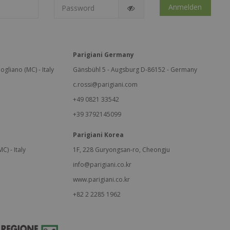
Anmelden
Parigiani Germany
ogliano (MC) - Italy
Gänsbühl 5 - Augsburg D-86152 - Germany
c.rossi@parigiani.com
+49 0821 33542
+39 3792145099
Parigiani Korea
C) - Italy
1F, 228 Guryongsan-ro, Cheongju
info@parigiani.co.kr
www.parigiani.co.kr
+82 2 2285 1962