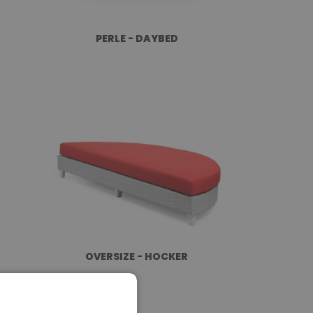
PERLE - DAYBED
OVERSIZE - HOCKER