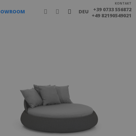
KONTAKT
+39 0733 556872
HOWROOM
DEU
+49 82190549021