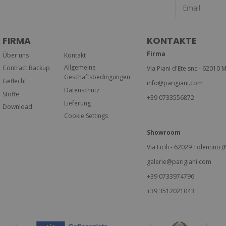
FIRMA
KONTAKTE
Firma
Über uns
Kontakt
Allgemeine
Contract Backup
Via Piani d'Ete snc - 62010 M
Geschäftsbedingungen
Geflecht
info@parigiani.com
Datenschutz
Stoffe
+39 0733556872
Lieferung
Download
Cookie Settings
Showroom
Via Ficili - 62029 Tolentino (M
galerie@parigiani.com
+39 0733974796
+39 3512021043