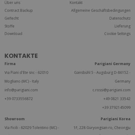
Über uns
Kontakt
Contract Backup
Allgemeine Geschäftsbedingungen
Geflecht
Datenschutz
Stoffe
Lieferung
Download
Cookie Settings
KONTAKTE
Firma
Parigiani Germany
Via Piani d'Ete snc - 62010
Gänsbühl 5 - Augsburg D-86152 -
Mogliano (MC) - Italy
Germany
info@parigiani.com
c.rossi@parigiani.com
+39 0733556872
+49 0821 33542
+39 3792145099
Showroom
Parigiani Korea
Via Ficili - 62029 Tolentino (MC) -
1F, 228 Guryongsan-ro, Cheongju