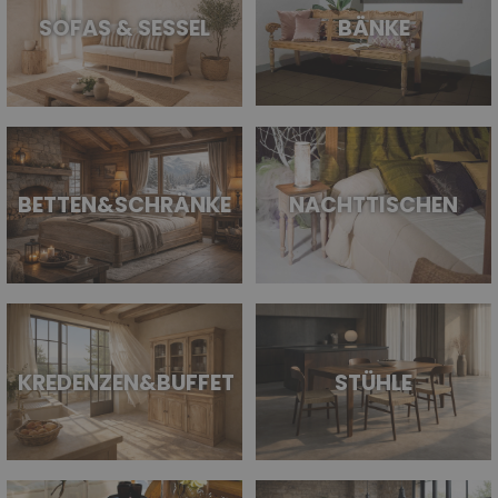
SOFAS & SESSEL
BÄNKE
BETTEN&SCHRÄNKE
NACHTTISCHEN
KREDENZEN&BUFFET
STÜHLE