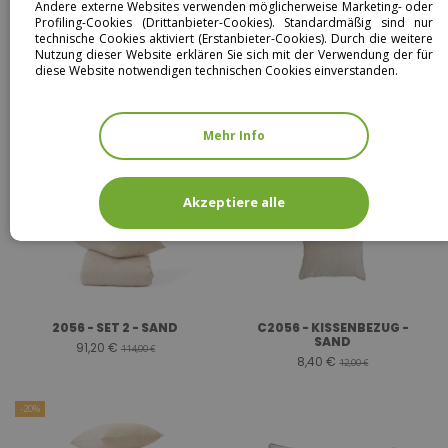
Andere externe Websites verwenden möglicherweise Marketing- oder
Profiling-Cookies (Drittanbieter-Cookies). Standardmäßig sind nur
technische Cookies aktiviert (Erstanbieter-Cookies). Durch die weitere
Nutzung dieser Website erklären Sie sich mit der Verwendung der für
diese Website notwendigen technischen Cookies einverstanden.
2056 - SET 4 - SAND
2056 - SET 3 - SAND
Mehr Info
29,70 €
52,64 €
39,60 €
65,80 €
-20%
-30%
Akzeptiere alle
2056 - SET 2 - SAND
C2056 - KISSENBEZUG -
SAND
91,20 €
114,00 €
8,40 €
12,00 €
-20%