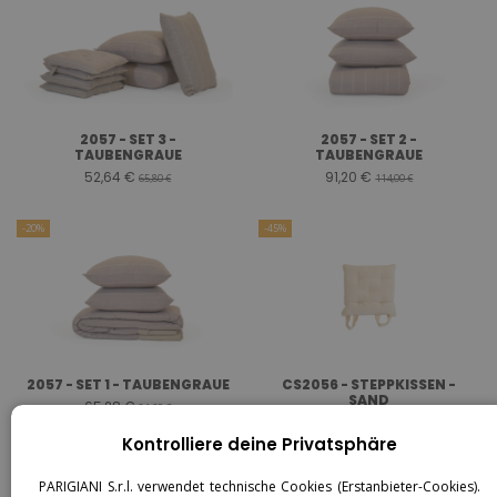
2057 - SET 3 -
2057 - SET 2 -
TAUBENGRAUE
TAUBENGRAUE
52,64 €
91,20 €
65,80 €
114,00 €
-20%
-45%
2057 - SET 1 - TAUBENGRAUE
CS2056 - STEPPKISSEN -
SAND
65,28 €
81,60 €
9,74 €
17,70 €
Kontrolliere deine Privatsphäre
-25%
-20%
PARIGIANI S.r.l. verwendet technische Cookies (Erstanbieter-Cookies).