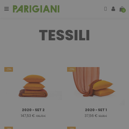
0
TESSILI
-25%
-25%
2020 - SET 2
2020 - SET 1
147,53 €
37,56 €
196,70 €
50,08 €
-25%
-25%