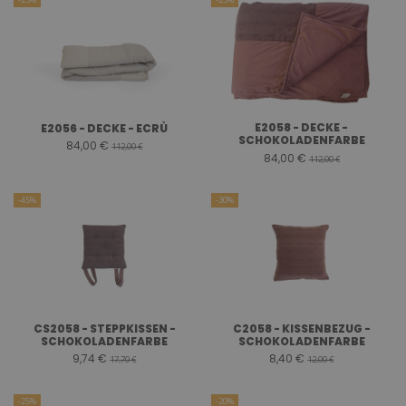
E2058 - DECKE -
E2056 - DECKE - ECRÙ
SCHOKOLADENFARBE
84,00 €
112,00 €
84,00 €
112,00 €
-45%
-30%
CS2058 - STEPPKISSEN -
C2058 - KISSENBEZUG -
SCHOKOLADENFARBE
SCHOKOLADENFARBE
9,74 €
8,40 €
17,70 €
12,00 €
-25%
-20%