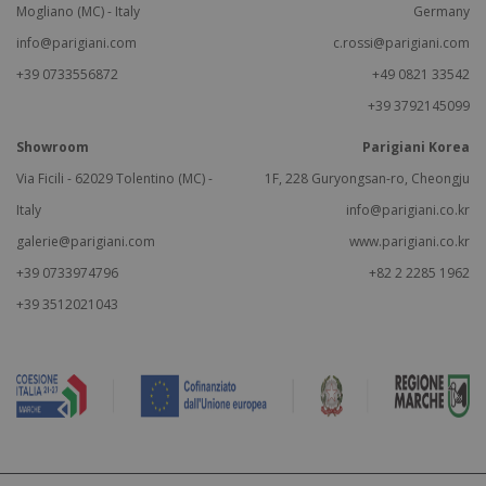
Mogliano (MC) - Italy
Germany
info@parigiani.com
c.rossi@parigiani.com
+39 0733556872
+49 0821 33542
+39 3792145099
Showroom
Parigiani Korea
Via Ficili - 62029 Tolentino (MC) -
1F, 228 Guryongsan-ro, Cheongju
Italy
info@parigiani.co.kr
galerie@parigiani.com
www.parigiani.co.kr
+39 0733974796
+82 2 2285 1962
+39 3512021043