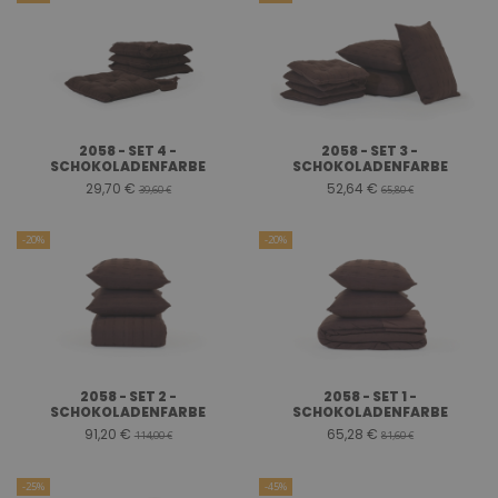
2058 - SET 4 -
2058 - SET 3 -
SCHOKOLADENFARBE
SCHOKOLADENFARBE
29,70 €
52,64 €
39,60 €
65,80 €
-20%
-20%
2058 - SET 2 -
2058 - SET 1 -
SCHOKOLADENFARBE
SCHOKOLADENFARBE
91,20 €
65,28 €
114,00 €
81,60 €
-25%
-45%