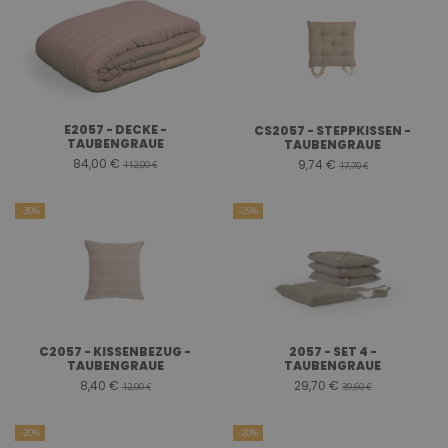
E2057 - DECKE -
CS2057 - STEPPKISSEN -
TAUBENGRAUE
TAUBENGRAUE
84,00 €
9,74 €
112,00 €
17,70 €
-30%
-25%
C2057 - KISSENBEZUG -
2057 - SET 4 -
TAUBENGRAUE
TAUBENGRAUE
8,40 €
29,70 €
12,00 €
39,60 €
-20%
-20%