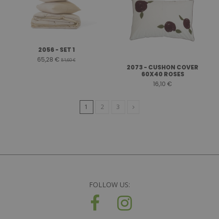
2056 - SET 1
65,28 €
81,60 €
2073 - CUSHON COVER
60X40 ROSES
16,10 €
1
2
3
FOLLOW US: