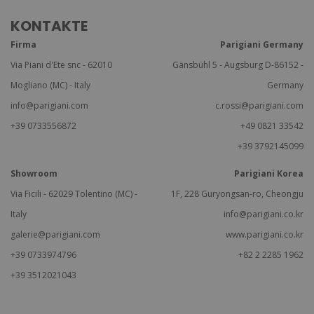
KONTAKTE
Firma
Parigiani Germany
Via Piani d'Ete snc - 62010
Gänsbühl 5 - Augsburg D-86152 -
Mogliano (MC) - Italy
Germany
info@parigiani.com
c.rossi@parigiani.com
+39 0733556872
+49 0821 33542
+39 3792145099
Showroom
Parigiani Korea
Via Ficili - 62029 Tolentino (MC) -
1F, 228 Guryongsan-ro, Cheongju
Italy
info@parigiani.co.kr
galerie@parigiani.com
www.parigiani.co.kr
+39 0733974796
+82 2 2285 1962
+39 3512021043