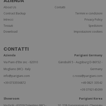
AZIENDA
About Us
Contatti
Contract Backup
Termini e condizioni
Intrecci
Privacy Policy
Tessuti
Spedizioni
Download
Impostazioni cookies
CONTATTI
Azienda
Parigiani Germany
Via Piani d'Ete snc - 62010
Gänsbühl 5 - Augsburg D-86152 -
Mogliano (MC) - Italy
Germany
info@parigiani.com
c.rossi@parigiani.com
+39 0733556872
+49 0821 33542
+39 3792145099
Showroom
Parigiani Korea
Via Ficili - 62029 Tolentino (MC) -
1F, 228 Guryongsan-ro, Cheongju