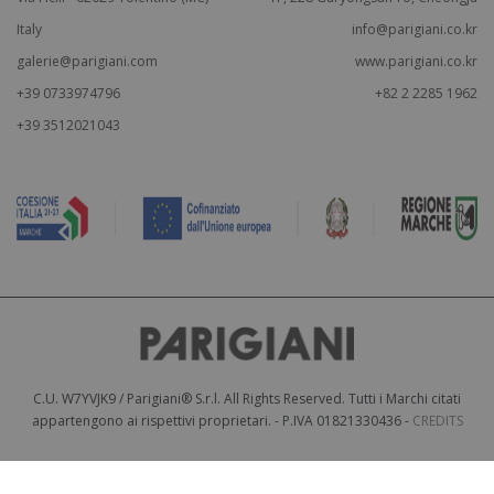
Italy
info@parigiani.co.kr
galerie@parigiani.com
www.parigiani.co.kr
+39 0733974796
+82 2 2285 1962
+39 3512021043
C.U. W7YVJK9 / Parigiani® S.r.l. All Rights Reserved. Tutti i Marchi citati
appartengono ai rispettivi proprietari. - P.IVA 01821330436 -
CREDITS