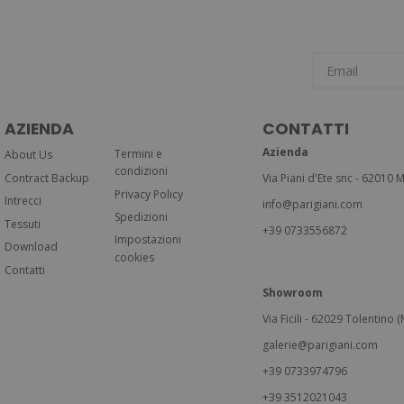
AZIENDA
CONTATTI
Azienda
Termini e
About Us
condizioni
Contract Backup
Via Piani d'Ete snc - 62010 M
Privacy Policy
Intrecci
info@parigiani.com
Spedizioni
Tessuti
+39 0733556872
Impostazioni
Download
cookies
Contatti
Showroom
Via Ficili - 62029 Tolentino (M
galerie@parigiani.com
+39 0733974796
+39 3512021043