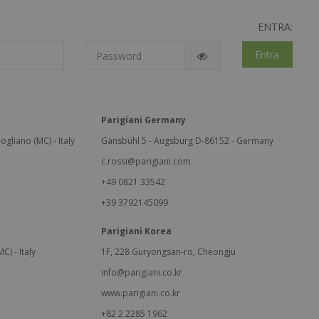
ENTRA:
Entra
Parigiani Germany
ogliano (MC) - Italy
Gänsbühl 5 - Augsburg D-86152 - Germany
c.rossi@parigiani.com
+49 0821 33542
+39 3792145099
Parigiani Korea
C) - Italy
1F, 228 Guryongsan-ro, Cheongju
info@parigiani.co.kr
www.parigiani.co.kr
+82 2 2285 1962