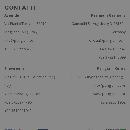
CONTATTI
Azienda
Parigiani Germany
Via Piani d'Ete snc - 62010
Gänsbühl 5 - Augsburg D-86152 -
Mogliano (MC) - Italy
Germany
info@parigiani.com
c.rossi@parigiani.com
+39 0733556872
+49 0821 33542
+39 3792145099
Showroom
Parigiani Korea
Via Ficili - 62029 Tolentino (MC) -
1F, 228 Guryongsan-ro, Cheongju
Italy
info@parigiani.co.kr
galerie@parigiani.com
www.parigiani.co.kr
+39 0733974796
+82 2 2285 1962
+39 3512021043