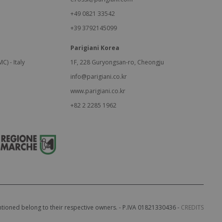
+49 0821 33542
+39 3792145099
Parigiani Korea
C) - Italy
1F, 228 Guryongsan-ro, Cheongju
info@parigiani.co.kr
www.parigiani.co.kr
+82 2 2285 1962
entioned belong to their respective owners. - P.IVA 01821330436 -
CREDITS