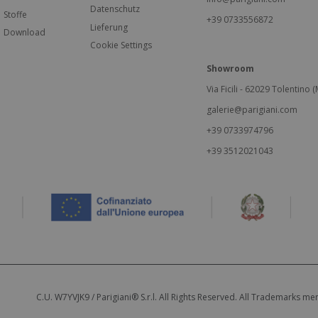
Datenschutz
Stoffe
+39 0733556872
Lieferung
Download
Cookie Settings
Showroom
Via Ficili - 62029 Tolentino (M
galerie@parigiani.com
+39 0733974796
+39 3512021043
C.U. W7YVJK9 / Parigiani® S.r.l. All Rights Reserved. All Trademarks m