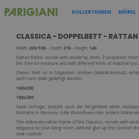
KOLLEKTIONEN
MÖBEL
CLASSICA - DOPPELBETT - RATTAN
Width
200/180
- Depth
216
- Height
140
Rattan frame, woven with wicker by 3mm. Transparent finis
this item to measure and with different kinds of material too.
Dieses Bett ist in folgenden Größen (Matratzenmaß) erhält
auch nach Maß gefertigt werden:
160x200
180x200
Nach Anfrage, besteht auch die Möglichkeit einen Holzlatt
Matratze in Memory- oder Waterfoam oder andere Materialie
The elaborate rattan frame of the Classica , woven with wicker
elegance to your living room, without give up the comfort th
seat cushion.