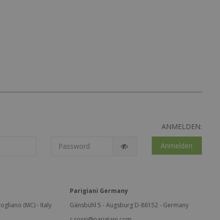
ANMELDEN:
Anmelden
Parigiani Germany
ogliano (MC) - Italy
Gänsbühl 5 - Augsburg D-86152 - Germany
c.rossi@parigiani.com